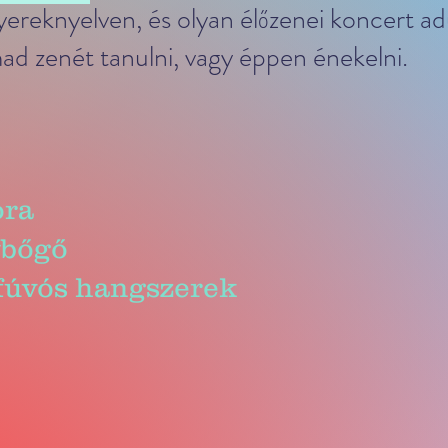
ereknyelven, és olyan élőzenei koncert ad
d zenét tanulni, vagy éppen énekelni.
ora
ybőgő
 fúvós hangszerek