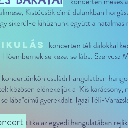
koncerten mesés a 
limese, Kistücsök című dalunkban horgász
gy sikerül-e kihúznunk együtt a hatalmas 
MIKULÁS
koncerten téli dalokkal k
 Hóembernek se keze, se lába, Szervusz Mi
koncertünkön családi hangulatban hangol
el: közösen elénekeljük a "Kis karácsony, 
e lába"című gyerekdalt. Igazi Téli-Varázsl
koncert
titka az egyedi hangulatában rejlik: