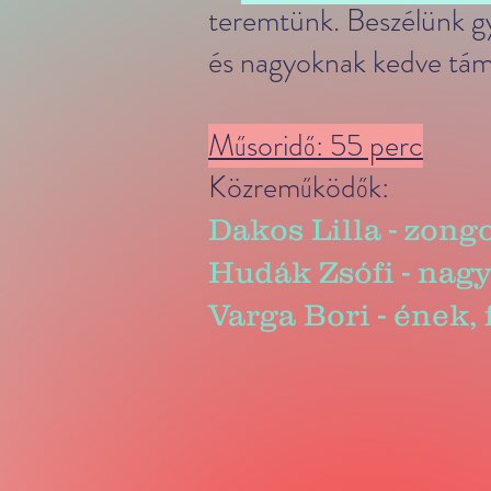
teremtünk. Beszélünk gy
és nagyoknak kedve táma
Műsoridő: 55 perc
​Közreműködők:
Dakos Lilla - zong
Hudák Zsófi - nag
Varga Bori - ének,