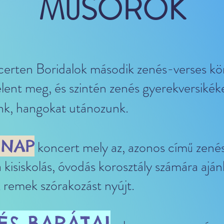
MŰSOROK
certen Boridalok második zenés-verses kö
lent meg, és szintén zenés gyerekversikéke
k, hangokat utánozunk​​.
 NAP
koncert mely az, azonos című zené
 kisiskolás, óvodás korosztály számára aján
k remek szórakozást nyújt.
 ÉS BARÁTAI