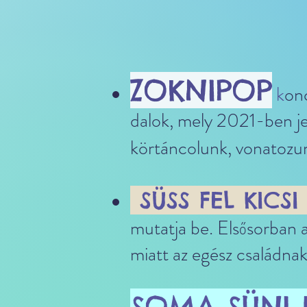
ZOKNIPOP
k
on
dalok, mely 2021-ben je
körtáncolunk, vonatozun
SÜSS FEL KICSI
mutatja be. Elsősorban a
miatt az egész családna
SOMA SÜN
I