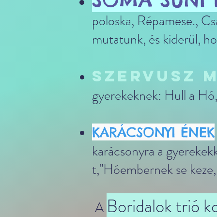
poloska, Répamese., Csa
mutatunk, és kiderül, ho
SZERVUSZ 
gyerekeknek: Hull a Hó,
KARÁCSONYI ÉNEK
karácsonyra a gyerekekk
t,"Hóembernek se keze, s
Boridalok trió 
​ A