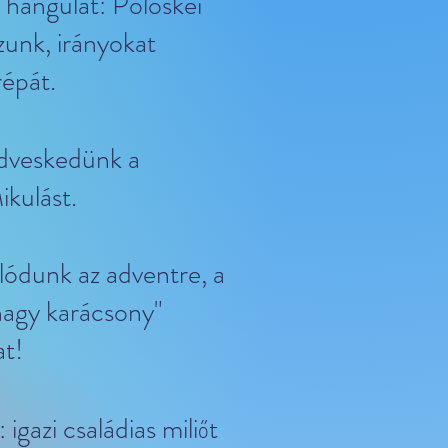
hangulat: Pölöskei
unk, irányokat
répát.
edveskedünk a
kulást.
ódunk az adventre, a
nagy karácsony"
at!
 igazi családias miliőt