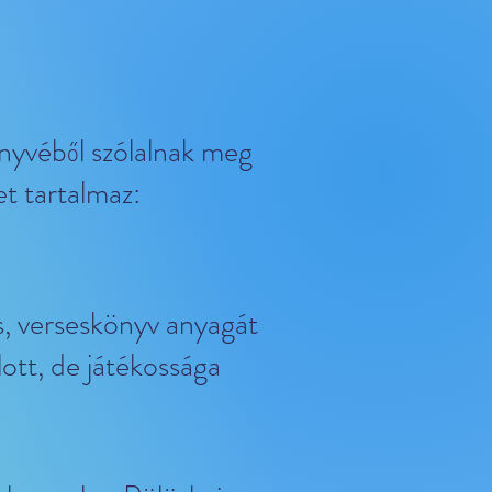
nyvéből szólalnak meg
t tartalmaz:
s, verseskönyv anyagát
lott, de játékossága