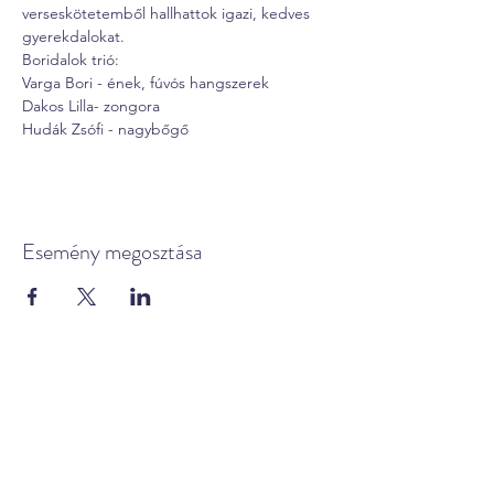
verseskötetemből hallhattok igazi, kedves 
gyerekdalokat.
Boridalok trió:
Varga Bori - ének, fúvós hangszerek
Dakos Lilla- zongora
Hudák Zsófi - nagybőgő
Esemény megosztása