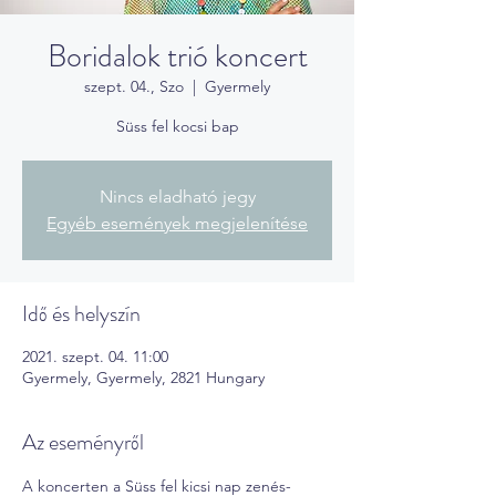
Boridalok trió koncert
szept. 04., Szo
  |  
Gyermely
Süss fel kocsi bap
Nincs eladható jegy
Egyéb események megjelenítése
Idő és helyszín
2021. szept. 04. 11:00
Gyermely, Gyermely, 2821 Hungary
Az eseményről
A koncerten a Süss fel kicsi nap zenés- 