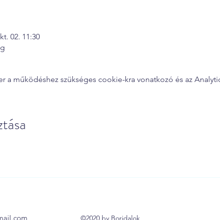
kt. 02. 11:30
ág
zer a működéshez szükséges cookie-kra vonatkozó és az Analytics
tása
mail.com
©2020 by Boridalok