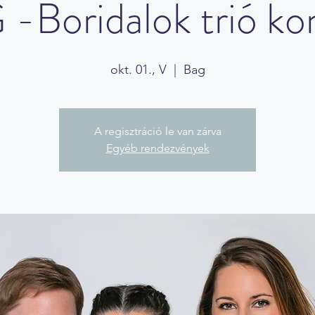
-Boridalok trió ko
okt. 01., V
  |  
Bag
A regisztráció le van zárva
Egyéb rendezvények